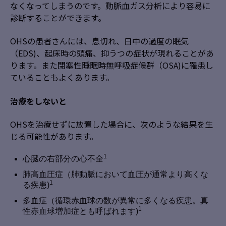
なくなってしまうのです。動脈血ガス分析により容易に
診断することができます。
OHSの患者さんには、息切れ、日中の過度の眠気
（EDS)、起床時の頭痛、抑うつの症状が現れることがあ
ります。また閉塞性睡眠時無呼吸症候群（OSA)に罹患し
ていることもよくあります。
治療をしないと
OHSを治療せずに放置した場合に、次のような結果を生
じる可能性があります。
1
心臓の右部分の心不全
肺高血圧症（肺動脈において血圧が通常より高くな
1
る疾患)
多血症（循環赤血球の数が異常に多くなる疾患。真
1
性赤血球増加症とも呼ばれます)