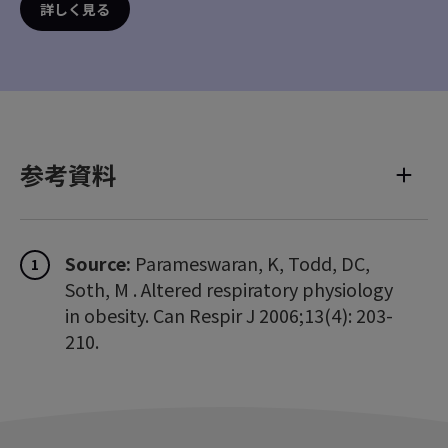
詳しく見る
参考資料
Source:
Parameswaran, K, Todd, DC,
1
Soth, M . Altered respiratory physiology
in obesity. Can Respir J 2006;13(4): 203-
210.
Source:
Storre JH, Seuthe B, Fiechter R,
2
Milioglou S, Dreher M, Sorichter S,
Windisch W. Average volume-assured