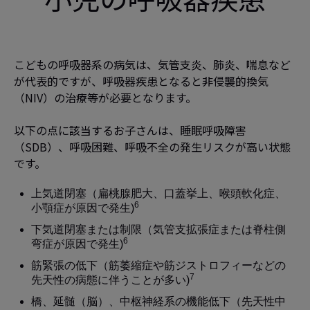
こどもの呼吸器系の病気は、気管支炎、肺炎、喘息など
が代表的ですが、呼吸器疾患となると非侵襲的換気
（NIV）の治療等が必要となります。
以下の点に該当するお子さんは、睡眠呼吸障害
（SDB）、呼吸困難、呼吸不全の発生リスクが高い状態
です。
上気道閉塞（扁桃腺肥大、口蓋挙上、喉頭軟化症、
6
小顎症が原因で発生)
下気道閉塞または制限（気管支拡張症または脊柱側
6
弯症が原因で発生)
筋緊張の低下（筋萎縮症や筋ジストロフィーなどの
7
先天性の病態に伴うことが多い)
橋、延髄（脳）、中枢神経系の機能低下（先天性中