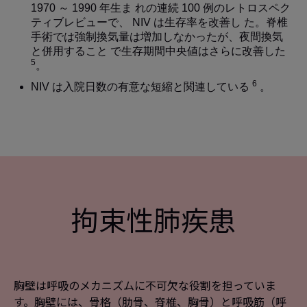
1970 ～ 1990 年生ま れの連続 100 例のレトロスペク
ティブレビューで、 NIV は生存率を改善し た。脊椎
手術では強制換気量は増加しなかったが、夜間換気
と併用すること で生存期間中央値はさらに改善した
5
。
6
NIV は入院日数の有意な短縮と関連している
。
拘束性肺疾患
胸壁は呼吸のメカニズムに不可欠な役割を担っていま
す。胸壁には、骨格（肋骨、脊椎、胸骨）と呼吸筋（呼