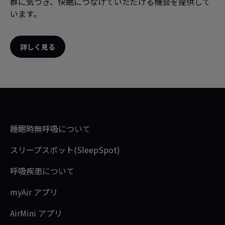
群に気づき、快眠につなげていただける機会を提供して
dystrophy—the additive effect of spinal
います。
surgery and home nocturnal
ventilation in improving survival.
詳しく見る
Neuromuscular Disorders 2007;
Source:
Leger P, Bedicam JM, Cornette
6
A et al. Nasal intermittent positive
pressure ventilation. Long term follow
up in patients with severe chronic
respiratory insufficiency.
睡眠時無呼吸について
Source:
Cheifetz IM. Invasive and
7
スリープスポット(SleepSpot)
noninvasive paediatric mechanical
ventilation.Respir Care. 2003
呼吸疾患について
Apr;48(4):442-58.
myAir アプリ
AirMini アプリ