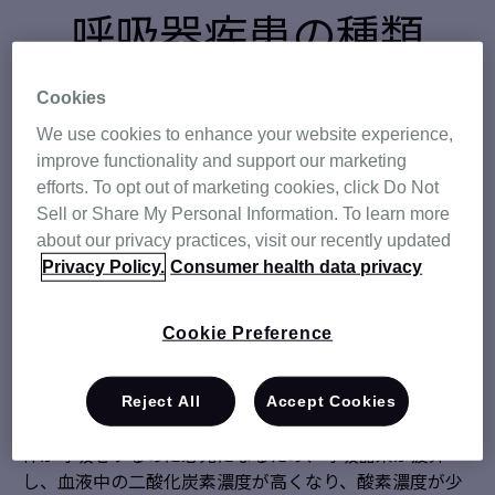
呼吸器疾患の種類
Cookies
呼吸器疾患には4 つの種類があります: 肥満低換気症候群
We use cookies to enhance your website experience,
(OHS)、神経筋疾患 (NMD)、拘束性肺疾患、および小児
improve functionality and support our marketing
呼吸器疾患です。
efforts. To opt out of marketing cookies, click Do Not
Sell or Share My Personal Information. To learn more
OHS
about our privacy practices, visit our recently updated
Privacy Policy.
Consumer health data privacy
Cookie Preference
肥満低換気症候群(OHS)
は肥満の方に見られる呼吸障害
です。 低換気症候群は、呼吸が浅すぎる、または遅すぎ
る状態を意味します。
Reject All
Accept Cookies
体が呼吸をするのに必死になるため、呼吸器系が疲弊
し、血液中の二酸化炭素濃度が高くなり、酸素濃度が少