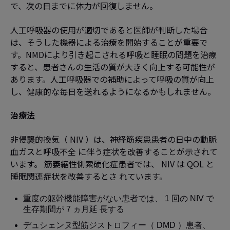
で、次の日までに体力が回復しません。
人工呼吸器の使用が適切であると医師が判断した場合
は、そうした機器による治療を開始することが重要で
す。NMDにより引き起こされる呼吸と睡眠の問題を治療
すると、患者さんの生活の質が大きく向上する可能性が
あります。人工呼吸器での補助によって呼吸の質が向上
し、健康的な毎日を送れるようになるかもしれません。
治療法
非侵襲的換気（ NIV ）は、神経筋疾患患者の日中の動脈
血ガスと呼吸不全 に伴う症状を改善することが示されて
います。 筋萎縮性側索硬化症患者では、 NIV は QOL と
睡眠関連症状を改善するとさ れています。
重度の躯幹機能障害がない患者では、 1 回の NIV で
生存期間が 7 ヵ月延 長する
デュシェンヌ型筋ジストロフィー（ DMD ）患者、