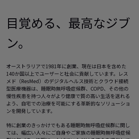
pressure support in obesity
hypoventilation: A randomised
目覚める、最高なジブ
crossover trial. Chest 2006 Sep; 130(3):
815-21.
ン。
Source:
Olson AL, Zwillich C. The
3
obesity hypoventilation syndrome. Am
J Med 2005 Sep; 118(9): 948-56.
オーストラリアで1981年に創業、現在は日本を含めた
Source:
Nowbar S, Burkart KM,
4
140か国以上でユーザーと社会に貢献しています。レス
Gonzales R, Fedorowicz A, Gozansky WS,
メド（ResMed）のデジタルヘルス技術とクラウド接続
Gaudio JC, Taylor MR, Zwillich CW.
型医療機器は、睡眠時無呼吸症候群、COPD、その他の
Obesity-associated hypoventilation in
慢性疾患を持つ人々がより健康で質の高い生活を送れる
hospitalised patients: prevalence,
よう、自宅での治療を可能にする革新的なソリューショ
effects, and outcome. Am J Med 2004
ンを開発しています。
Jan 1; 116(1): 1-7.
特に創業のきっかけでもある睡眠時無呼吸症候群に関し
Source:
Eagle M, Bourke J, Bullock R, et
5
ては、幅広い人々にご自身やご家族の睡眠時無呼吸症候
al. Managing Duchenne muscular