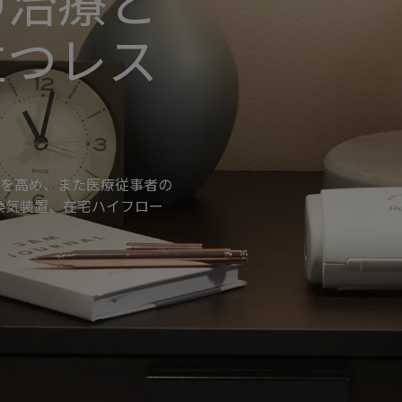
の治療と
立つレス
を高め、また医療従事者の
換気装置、在宅ハイフロー