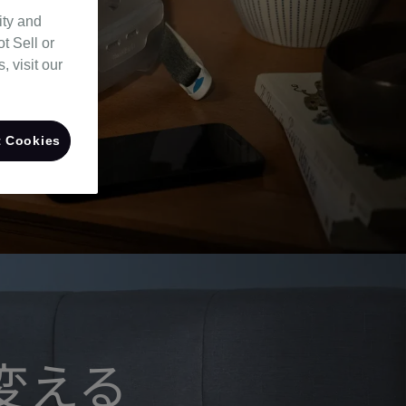
ity and
t Sell or
 visit our
 Cookies
変える