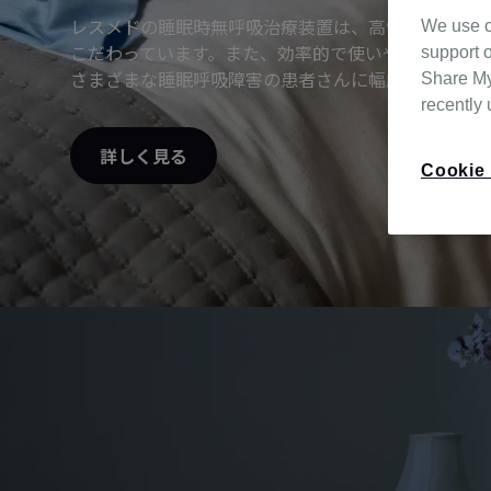
レスメドの睡眠時無呼吸治療装置は、高性能であるこ
We use c
こだわっています。また、効率的で使いやすいモニタ
support o
さまざまな睡眠呼吸障害の患者さんに幅広く対応でき
Share My 
recently
詳しく見る
Cookie 