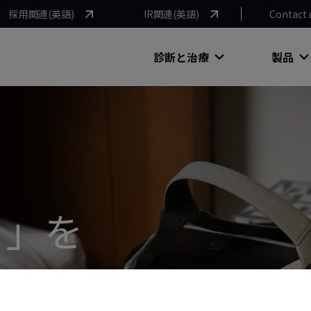
採用関連(英語)
IR関連(英語)
Contact 
診断と治療
製品
ト」を