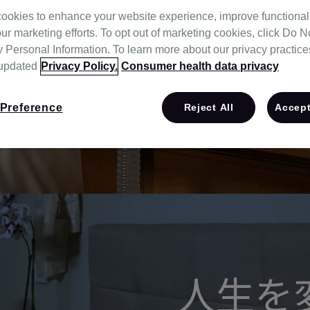
とはもちろん、快適さにも
ookies to enhance your website experience, improve functional
リング機能も備えており、
ur marketing efforts. To opt out of marketing cookies, click Do No
ます。
Personal Information. To learn more about our privacy practices,
 updated
Privacy Policy.
Consumer health data privacy
Preference
Reject All
Accept
人生を