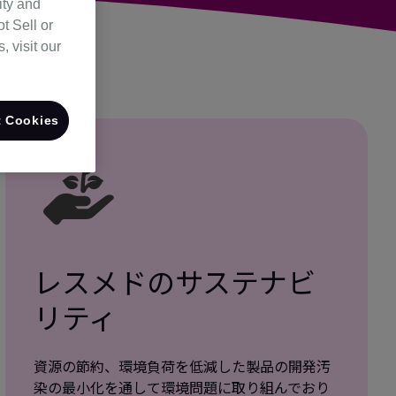
ity and
t Sell or
 visit our
 Cookies
レスメドのサステナビ
リティ
資源の節約、環境負荷を低減した製品の開発汚
染の最小化を通して環境問題に取り組んでおり