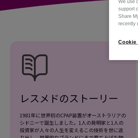
We use c
support o
Share My 
recently
Cookie 
レスメドのストーリー
1981年に世界初のCPAP装置がオーストラリアの
シドニーで誕生しました。1人の発明家と1人の
投資家が人々の人生を変えるこの技術を世に送
り出し、世界的なブランドにまで育て上げた物