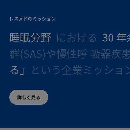
レスメドのミッション
睡眠分野
における
30 
群(SAS)や慢性呼 吸器疾
る」
という企業ミッショ
詳しく見る