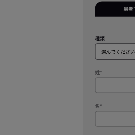
患者
種類
姓
*
名
*