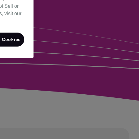
t Sell or
 visit our
 Cookies