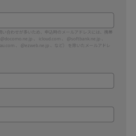
問い合わせが多いため、申込時のメールアドレスには、携帯
omo.ne.jp 、 icloud.com 、 @softbank.ne.jp 、
 、＠ au.com 、 @ezweb.ne.jp 、など） を除いたメールアドレ