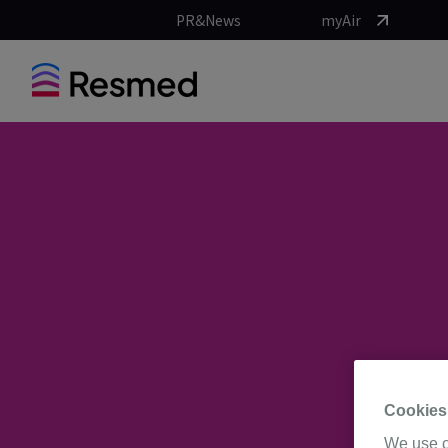
PR&News
myAir
Cookies
We use c