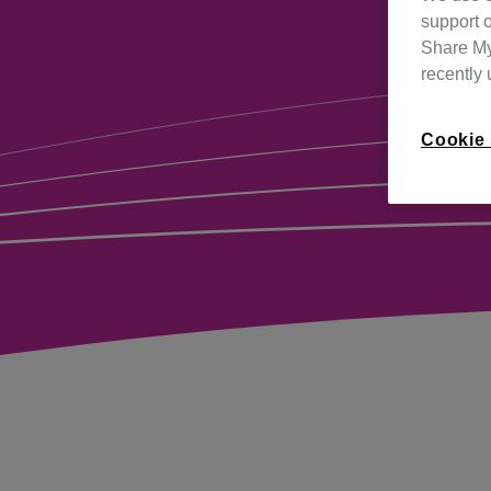
support o
Share My 
recently
Cookie 