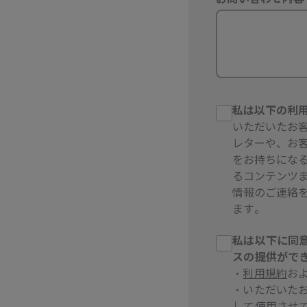
私は以下の利
いただいたお
レターや、お
をお持ちにな
るコンテンツ
情報のご連絡
ます
。
私は以下に同
スの提供ができ
・
利用規約
お
・いただいた
して使用させ