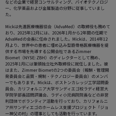
などの企業で経営コンサルティング、バイオテクノロジ
ー、化学薬品および金属製造の分野に従事していまし
た。
Mickは先進医療機器協会（AdvaMed）の取締役も務めて
おり、2025年12月には、2026年1月から2年間の任期で
AdvaMedの会長に任命されました。Mickは、2014年12
月より、世界中の患者に埋め込み型筋骨格医療機器を提
供する市場を先導する公開会社であるZimmer
Biomet（NYSE: ZBH）のディレクターとして務め、
2025年1月には筆頭独立社外取締役に就任しました。彼
はまた、Zimmer Biometの2つの委員会（報酬・管理開
発委員会と品質・規制・テクノロジー委員会）のメンバ
ーでもあります。Mickは、ボストンカレッジ工学諮問委
員会、カリフォルニア大学サンディエゴ校ラディ経営大
学院学部長諮問評議会、ラディ小児病院院長などの非営
利団体でボランティア活動を行っており、カリフォルニ
ア州サンディエゴのホームレス支援プロジェクト「ジョ
ー神父の村」の理事としても活動を行っています。