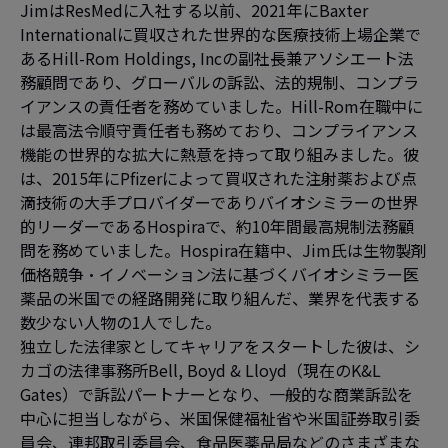
JimはResMedに入社する以前、2021年にBaxter
Internationalに買収された世界的な医療技術上場企業で
あるHill-Rom Holdings, Incの副社長兼アソシエート法
務顧問であり、グローバルの訴訟、法的規制、コンプラ
イアンスの責任者を務めていました。Hill-Rom在職中に
は最高法令順守責任者も務めており、コンプライアンス
機能の世界的な拡大に熱意を持って取り組みました。彼
は、2015年にPfizerによって買収された注射薬および点
滴技術の大手プロバイダーでありバイオシミラーの世界
的リーダーであるHospiraで、約10年間最高規制法務顧
問を務めていました。Hospira在籍中、Jim氏は生物製剤
価格競争・イノベーション法に基づくバイオシミラー医
薬品の米国での経路開発に取り組んだ、業界を代表する
数少ない人物の1人でした。
独立した法律家としてキャリアをスタートした彼は、シ
カゴの法律事務所Bell, Boyd & Lloyd（現在のK&L
Gates）で訴訟パートナーとなり、一般的な商業訴訟を
中心に担当しながら、米国保健福祉省や米国証券取引委
員会、連邦取引委員会、食品医薬品局などのさまざまな